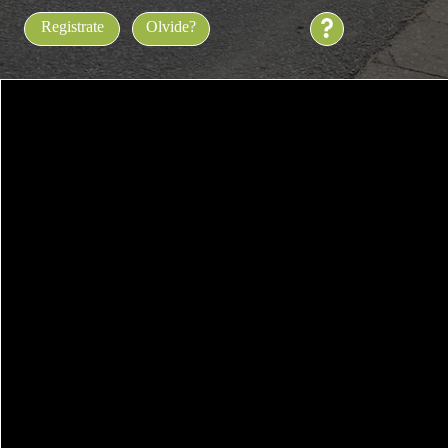
?
Registrate
Olvide?