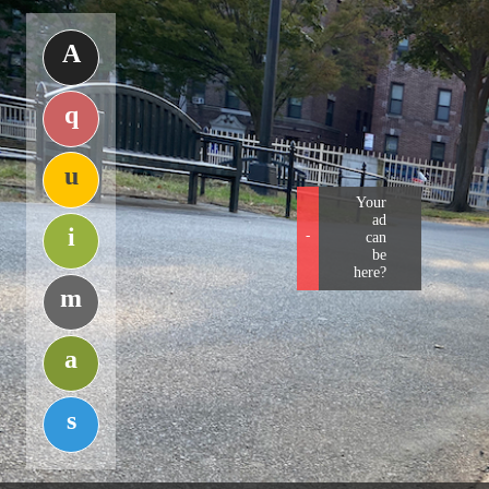
A
q
u
Your ad can be
i
-
here?
m
a
s